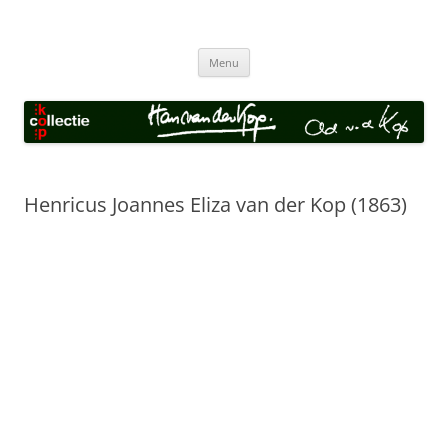
Collectie van der Kop
Ga
Menu
naar
de
inhoud
Henricus Joannes Eliza van der Kop (1863)