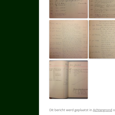
Dit bericht werd geplaatst in
Achtergrond
o