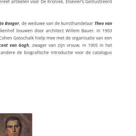
hreef artikelen voor De Kroniek, Elsevier’s Geïllustreerd
(1831)
MARIA CATHARINA CONSTANTIA
Jo Bonger
, de weduwe van de kunsthandelaar
Theo van
VAN DER KOP (CARBASIUS) (1861)
 Eikenhof bouwen door architect Willem Bauer. In 1903
Cohen Gosschalk hielp mee met de organisatie van een
MARIA VAN DER KOP (VREEDE)
cent van Gogh
, zwager van zijn vrouw, in 1905 in het
(1863)
andere de biografische introductie voor de catalogus
JACOB VAN DER KOP (1868)
FAMILIE VAN KELCKHOVEN – VAN
HOOGERLINDE (1775)
FAMILIE HOOGENDIJK (1779)