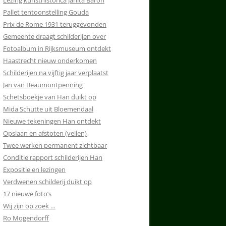
Lezing kunsthistorica Janita Baron
Pallet tentoonstelling Gouda
Prix de Rome 1931 teruggevonden
Gemeente draagt schilderijen over
Fotoalbum in Rijksmuseum ontdekt
Haastrecht nieuw onderkomen
Schilderijen na vijftig jaar verplaatst
Jan van Beaumontpenning
Schetsboekje van Han duikt op
Mida Schutte uit Bloemendaal
Nieuwe tekeningen Han ontdekt
Opslaan en afstoten (veilen)
Twee werken permanent zichtbaar
Conditie rapport schilderijen Han
Expositie en lezingen
Verdwenen schilderij duikt op
17 nieuwe foto’s
Wij zijn op zoek …
Ro Mogendorff