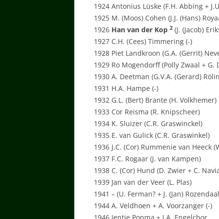
1924 Antonius Lüske (F.H. Abbing + J.U
1925 M. (Moos) Cohen (J.J. (Hans) Roy
2
1926
Han van der Kop
(J. (Jacob) Erik
1927 C.H. (Cees) Timmering (-)
1928 Piet Landkroon (G.A. (Gerrit) Nev
1929 Ro Mogendorff (Polly Zwaal + G. 
1930 A. Deetman (G.V.A. (Gerard) Röli
1931 H.A. Hampe (-)
1932 G.L. (Bert) Brante (H. Volkhemer)
1933 Cor Reisma (R. Knipscheer)
1934 K. Sluizer (C.R. Graswinckel)
1935 E. van Gulick (C.R. Graswinkel)
1936 J.C. (Cor) Rummenie van Heeck (W
1937 F.C. Rogaar (J. van Kampen)
1938 C. (Cor) Hund (D. Zwier + C. Navia
1939 Jan van der Veer (L. Plas)
1941 – (U. Ferman? + J. (Jan) Rozendaal
1944 A. Veldhoen + A. Voorzanger (-)
1946 Jentje Popma + J.A. Engelchor