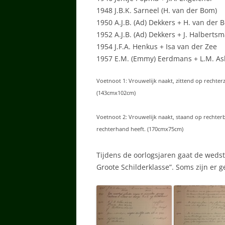
1948 J.B.K. Sarneel (H. van der Bom)
1950 A.J.B. (Ad) Dekkers + H. van der 
1952 A.J.B. (Ad) Dekkers + J. Halberts
1954 J.F.A. Henkus + Isa van der Zee
1957 E.M. (Emmy) Eerdmans + L.M. A
Voetnoot 1: Vrouwelijk naakt, zittend op rechterz
(143cmx102cm)
Voetnoot 2: Vrouwelijk naakt, staand op rechterbe
rechterhand heeft. (170cmx75cm)
Tijdens de oorlogsjaren gaat de wedst
Groote Schilderklasse”. Soms zijn er 