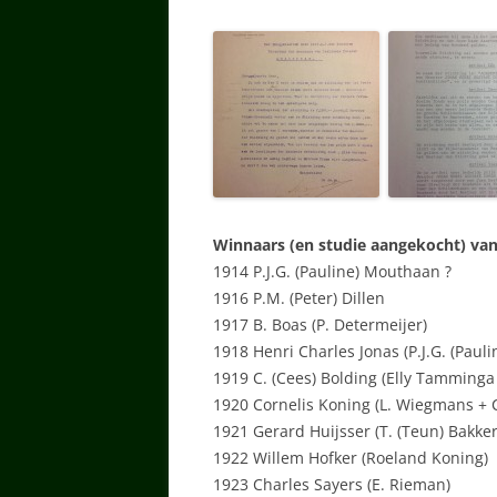
Winnaars (en studie aangekocht) van
1914 P.J.G. (Pauline) Mouthaan ?
1916 P.M. (Peter) Dillen
1917 B. Boas (P. Determeijer)
1918 Henri Charles Jonas (P.J.G. (Paul
1919 C. (Cees) Bolding (Elly Tamminga
1920 Cornelis Koning (L. Wiegmans + Ch.
1921 Gerard Huijsser (T. (Teun) Bakker
1922 Willem Hofker (Roeland Koning)
1923 Charles Sayers (E. Rieman)