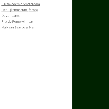
Rijksakademie Amsterdam
Het Rijksmuseum (foto’s)
De zondares
Prix de Rome winnaar
Hub van Baar over Han