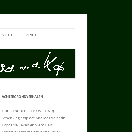
ERZICHT
REACTIES
LLECTIE HAN
LECTIE AD
ARCHIEF MH
VEILING
ACHTERGRONDVERHALEN
Huub Loontjens (1906 – 1979)
Schenking etsplaat Andreas Valentin
Expositie Leven en werk Han