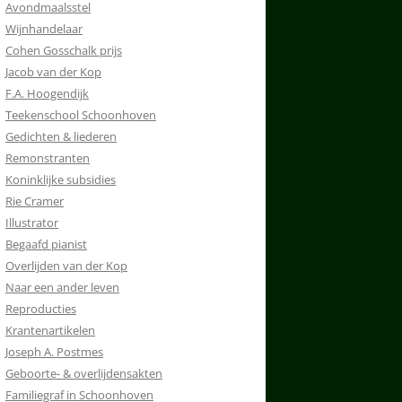
Avondmaalsstel
Wijnhandelaar
Cohen Gosschalk prijs
Jacob van der Kop
F.A. Hoogendijk
Teekenschool Schoonhoven
Gedichten & liederen
Remonstranten
Koninklijke subsidies
Rie Cramer
Illustrator
Begaafd pianist
Overlijden van der Kop
Naar een ander leven
Reproducties
Krantenartikelen
Joseph A. Postmes
Geboorte- & overlijdensakten
Familiegraf in Schoonhoven