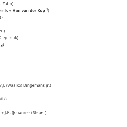
. Zahn)
1
aards +
Han van der Kop
)
s)
en)
Dieperink)
ng)
.J. (Waalko) Dingemans jr.)
tik)
 + J.B. (Johannes) Sleper)