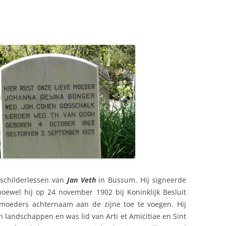
GROENEVELD VAN DER KOP (1799)
ADRIANUS JOHANNES
GROENEVELD VAN DER KOP (1822)
FREDERIK HENDRIK VAN DER KOP
(1863)
HENRICUS JOANNES ELIZA VAN
DER KOP (1863)
WILLEM CAREL VAN DER KOP
(1869)
MARIA VAN DER KOP (VAN DER
MOER) (1871)
schilderlessen van
Jan Veth
in Bussum. Hij signeerde
oewel hij op 24 november 1902 bij Koninklijk Besluit
ANNA CATHARINA VAN DER KOP
moeders achternaam aan de zijne toe te voegen. Hij
(CLIQUART) (1874)
 landschappen en was lid van Arti et Amicitiae en Sint
CAREL WILHELM VAN DER KOP