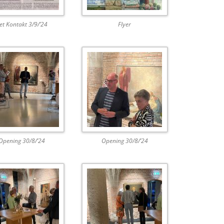
et Kontakt 3/9/’24
Flyer
Opening 30/8/’24
Opening 30/8/’24