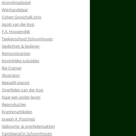
Avondmaalsstel
Wijnhandelaar
Cohen Gosschalk prijs
Jacob van der Kop
F.A. Hoogendijk
Teekenschool Schoonhoven
Gedichten & liederen
Remonstranten
Koninklijke subsidies
Rie Cramer
Illustrator
Begaafd pianist
Overlijden van der Kop
Naar een ander leven
Reproducties
Krantenartikelen
Joseph A. Postmes
Geboorte- & overlijdensakten
Familiegraf in Schoonhoven