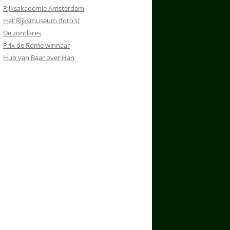
Rijksakademie Amsterdam
Het Rijksmuseum (foto’s)
De zondares
Prix de Rome winnaar
Hub van Baar over Han