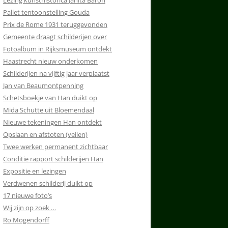
Lezing kunsthistorica Janita Baron
Pallet tentoonstelling Gouda
Prix de Rome 1931 teruggevonden
Gemeente draagt schilderijen over
Fotoalbum in Rijksmuseum ontdekt
Haastrecht nieuw onderkomen
Schilderijen na vijftig jaar verplaatst
Jan van Beaumontpenning
Schetsboekje van Han duikt op
Mida Schutte uit Bloemendaal
Nieuwe tekeningen Han ontdekt
Opslaan en afstoten (veilen)
Twee werken permanent zichtbaar
Conditie rapport schilderijen Han
Expositie en lezingen
Verdwenen schilderij duikt op
17 nieuwe foto’s
Wij zijn op zoek …
Ro Mogendorff