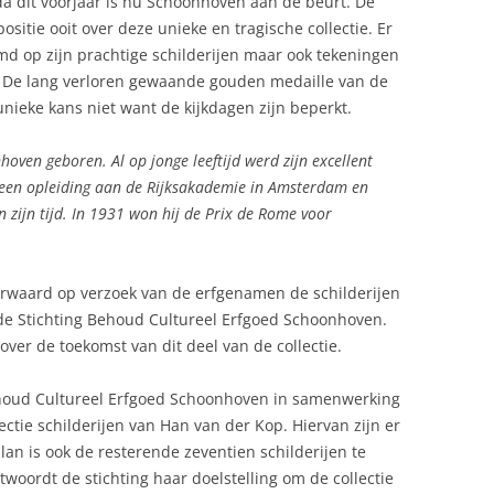
 dit voorjaar is nu Schoonhoven aan de beurt. De
(1831)
sitie ooit over deze unieke en tragische collectie. Er
d op zijn prachtige schilderijen maar ook tekeningen
MARIA CATHARINA CONSTANTIA
. De lang verloren gewaande gouden medaille van de
VAN DER KOP (CARBASIUS) (1861)
unieke kans niet want de kijkdagen zijn beperkt.
MARIA VAN DER KOP (VREEDE)
ven geboren. Al op jonge leeftijd werd zijn excellent
(1863)
de een opleiding aan de Rijksakademie in Amsterdam en
JACOB VAN DER KOP (1868)
 zijn tijd. In 1931 won hij de Prix de Rome voor
FAMILIE VAN KELCKHOVEN – VAN
HOOGERLINDE (1775)
waard op verzoek van de erfgenamen de schilderijen
 de Stichting Behoud Cultureel Erfgoed Schoonhoven.
FAMILIE HOOGENDIJK (1779)
ver de toekomst van dit deel van de collectie.
Behoud Cultureel Erfgoed Schoonhoven in samenwerking
ctie schilderijen van Han van der Kop. Hiervan zijn er
lan is ook de resterende zeventien schilderijen te
woordt de stichting haar doelstelling om de collectie