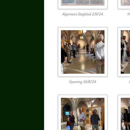
Algemeen Dagblad 2/9/’24
H
Opening 30/8/’24