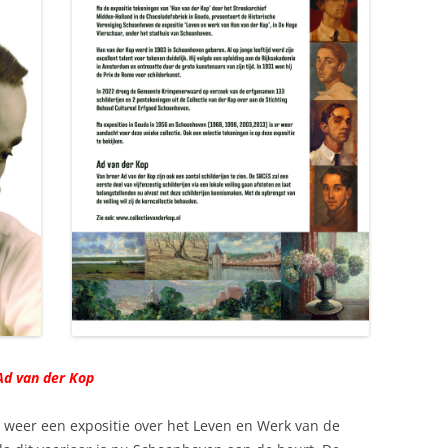
GROENEVELD VAN DER KOP (1799)
ADRIANUS JOHANNES
GROENEVELD VAN DER KOP (1822)
FREDERIK HENDRIK VAN DER KOP
(1863)
HENRICUS JOANNES ELIZA VAN
DER KOP (1863)
WILLEM CAREL VAN DER KOP
(1869)
MARIA VAN DER KOP (VAN DER
MOER) (1871)
Ad van der Kop
ANNA CATHARINA VAN DER KOP
(CLIQUART) (1874)
s weer een expositie over het Leven en Werk van de
CAREL WILHELM VAN DER KOP