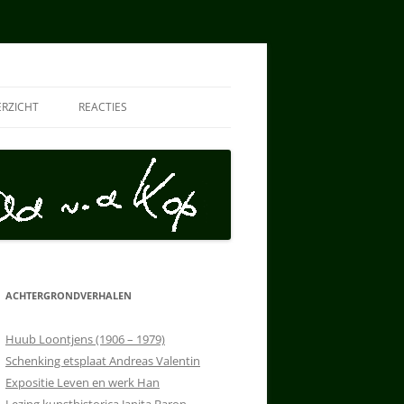
ERZICHT
REACTIES
LLECTIE HAN
LECTIE AD
ARCHIEF MH
VEILING
ACHTERGRONDVERHALEN
Huub Loontjens (1906 – 1979)
Schenking etsplaat Andreas Valentin
Expositie Leven en werk Han