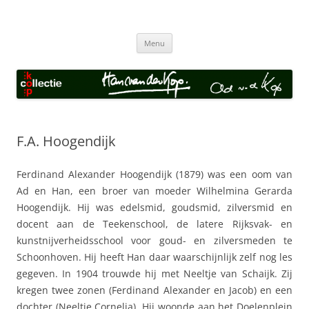
Collectie van der Kop
Ga
Menu
naar
de
inhoud
F.A. Hoogendijk
Ferdinand Alexander Hoogendijk (1879) was een oom van
Ad en Han, een broer van moeder Wilhelmina Gerarda
Hoogendijk. Hij was edelsmid, goudsmid, zilversmid en
docent aan de Teekenschool, de latere Rijksvak- en
kunstnijverheidsschool voor goud- en zilversmeden te
Schoonhoven. Hij heeft Han daar waarschijnlijk zelf nog les
gegeven. In 1904 trouwde hij met Neeltje van Schaijk. Zij
kregen twee zonen (Ferdinand Alexander en Jacob) en een
dochter (Neeltje Cornelia). Hij woonde aan het Doelenplein