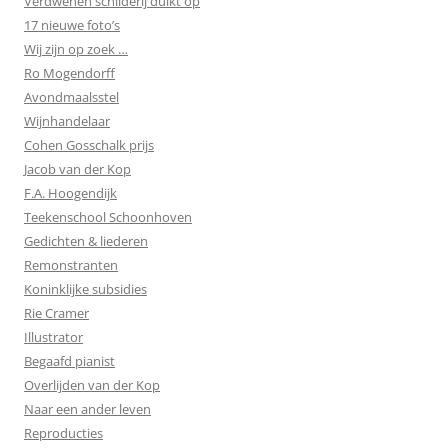
Verdwenen schilderij duikt op
17 nieuwe foto’s
Wij zijn op zoek …
Ro Mogendorff
Avondmaalsstel
Wijnhandelaar
Cohen Gosschalk prijs
Jacob van der Kop
F.A. Hoogendijk
Teekenschool Schoonhoven
Gedichten & liederen
Remonstranten
Koninklijke subsidies
Rie Cramer
Illustrator
Begaafd pianist
Overlijden van der Kop
Naar een ander leven
Reproducties